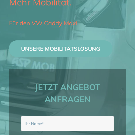
Mehr Mobilität.
BERATUNG
Für den VW Caddy Maxi
MIETEN
LAGERWAGEN
UNSERE MOBILITÄTSLÖSUNG
JETZT ANGEBOT
ANFRAGEN