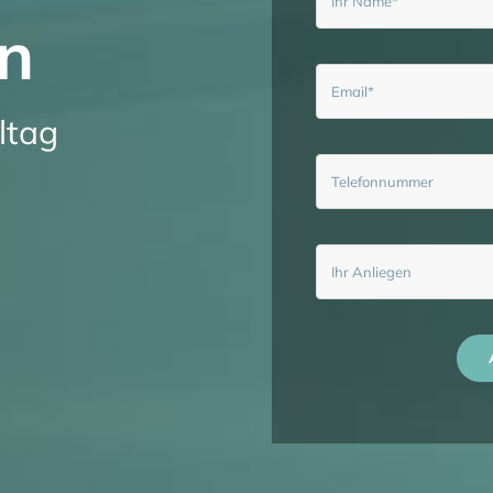
en
ltag